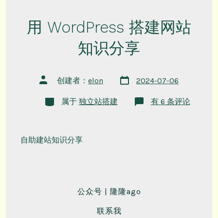
用 WordPress 搭建网站
知识分享
文
文
创建者：
elon
2024-07-06
章
章
日
作
类
期
用
属于
独立站搭建
有 6 条评论
者
别
WordPress
搭
建
网
站
自助建站知识分享
知
识
分
享
公众号 | 隆隆ago
联系我