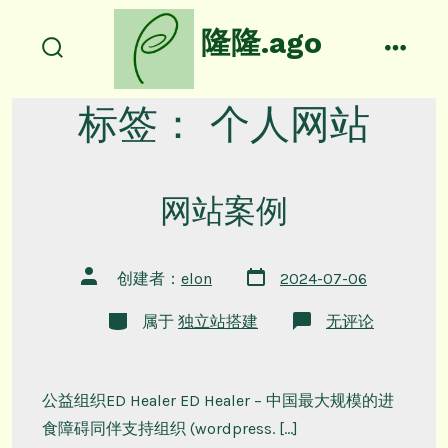
跳
隆隆.ago
至
搜
菜
内
索
单
容
开
标签：
个人网站
关
网站案例
文
文
创建者：
elon
2024-07-06
章
章
日
作
类
期
网
属于
独立站搭建
无评论
者
别
站
案
例
公益组织ED Healer ED Healer – 中国最大规模的进
食障碍同伴支持组织 (wordpress. […]