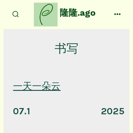
跳
隆隆.ago
至
搜
菜
内
索
单
容
开
关
书写
一天一朵云
07.1
2025