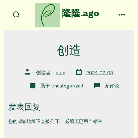
跳
隆隆.ago
至
搜
菜
内
索
单
容
开
关
创造
文
文
创建者：
elon
2024-07-05
章
章
日
作
类
期
创
属于
Uncategorized
无评论
者
别
造
发表回复
您的邮箱地址不会被公开。
必填项已用
*
标注