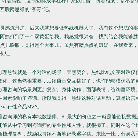
4，可获得性（复制边际成本杠杆）乘以10倍，两者相乘，是不是
互联网思维的“荼毒”吧。
灵感炼丹炉
。后来我就想要做热线机器人了。我有这个想法的那
阿姨打到了一个双黄蛋给我。我感觉很兴奋，找到结合我能够胜
点儿膨胀，觉得是个大事儿。虽然有蹭热点的嫌疑，在我看来，
机器人。
心理热线就是一个对话的场景，天然契合。热线比纯文字对话仅
变化，这当然很重要，后续语音交互搞好了，也许能够模仿我的
心理咨询的场景则更加复杂。身体动作，面部表情，咨询室环境
种因素影响了咨询。所以我觉得，热线这种对话互动，算是语言A
小可行性产品MVP。
是咨询师的私有本地数据库。AI 最大的价值之一就是能链接数据
能够从中学习到咨询师的专业性和人性，就很棒了。同时在这个
新梳理复盘，鼓励我持续不断地记录逐字稿。来比一比，分身我