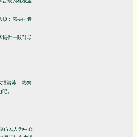
学舌般的机械重
厌烦；需要两者
多提供一段引导
教猫游泳，教狗
电吧。
。
它模仿以人为中心