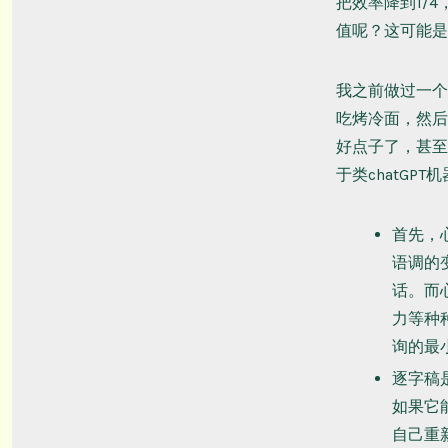
把效率降到1/
值呢？这可能是
我之前做过一个
吃烤冷面，然后
好点子了，甚至
于类chatGPT
首先，
语调的
话。而
力等种
询的最
逐字稿
如果它
自己重