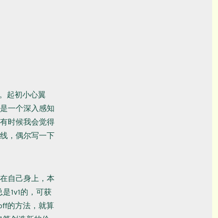
机
器
人
（暂
停）
了。起初小心翼
是一个深入感知
有时候我会觉得
线，偶尔写一下
在自己身上，本
是1v1的，可获
ff的方法，就算