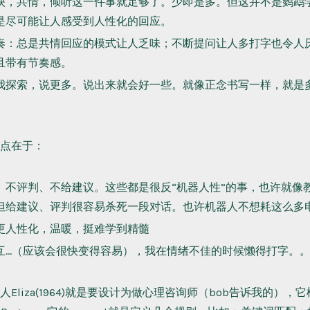
映，共情，倾听这一件事就足够了。少即是多。但这并不是鹦鹉
是尽可能让人感受到人性化的回应。
奏：总是共情回应的模式让人乏味；不断提问让人多打字也令人
且带有节奏感。
我探索，说更多。说出来就会好一些。就像正念书写一样，就是
点在于：
、不评判、不给建议。这些都是很反“机器人性”的事，也许就像
但给建议、评判很容易杀死一段对话。也许机器人不想耗这么多
更人性化，温暖，挺难学到精髓
互…（应该会很快变得容易），我在情绪不佳的时候懒得打字。
Eliza(1964)就是要设计为做心理咨询师（bob告诉我的），