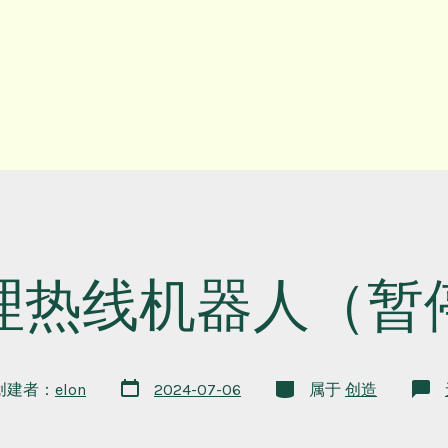
理热线机器人（暂
文
类
创建者：
elon
2024-07-06
属于
创造
章
别
日
期