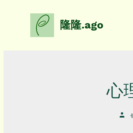
跳
至
内
隆隆.ago
容
心
文
章
作
者