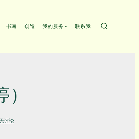
书写
创造
我的服务
联系我
搜
索
开
关
停）
心
无评论
理
热
线