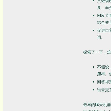
只做镜
复，而
回应节
结合并
促进自
词。
探索了一下，难
不假设
爬树。
回答得
语音交
最早的聊天机器人