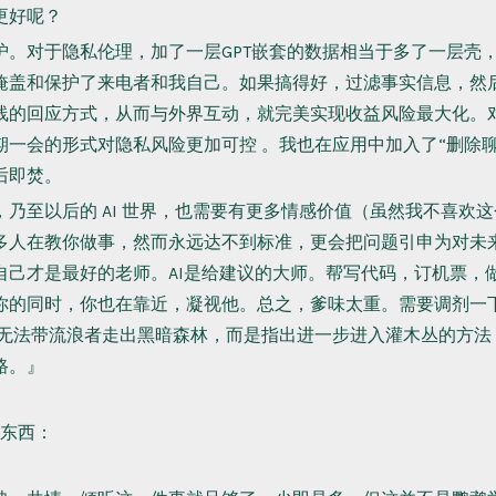
更好呢？
护。对于隐私伦理，加了一层GPT嵌套的数据相当于多了一层壳
掩盖和保护了来电者和我自己。如果搞得好，过滤事实信息，然
线的回应方式，从而与外界互动，就完美实现收益风险最大化。
期一会的形式对隐私风险更加可控 。我也在应用中加入了“删除聊
后即焚。
，乃至以后的 AI 世界，也需要有更多情感价值（虽然我不喜欢
多人在教你做事，然而永远达不到标准，更会把问题引申为对未
自己才是最好的老师。AI是给建议的大师。帮写代码，订机票，
你的同时，你也在靠近，凝视他。总之，爹味太重。需要调剂一
ru无法带流浪者走出黑暗森林，而是指出进一步进入灌木丛的方
路。』
东西：