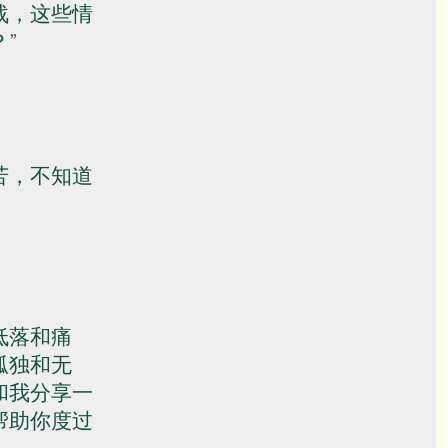
战，这些情
？
苦，不知道
低落和痛
孤独和无
和我分享一
帮助你度过