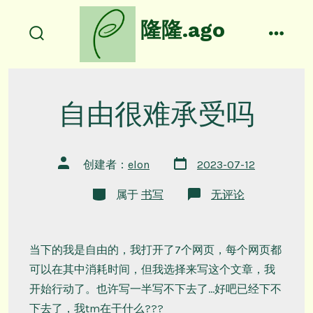
跳
隆隆.ago
至
搜
菜
内
索
单
容
开
关
自由很难承受吗
文
文
创建者：
elon
2023-07-12
章
章
日
作
类
期
自
属于
书写
无评论
者
别
由
很
难
承
受
当下的我是自由的，我打开了7个网页，每个网页都
吗
可以在其中消耗时间，但我选择来写这个文章，我
开始行动了。也许写一半写不下去了…好吧已经下不
下去了，我tm在干什么???